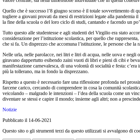
valore centrale, sia nella dimensione individuale che in quella collettiv
Quello che è successo l’8 giugno scorso è il totale sovvertimento di que
togliere a giovani provati da mesi di restrizioni legate alla pandemia il
la fine della scuola o del loro ciclo di studi, cantando e facendo un po’
Tutto questo alle studentesse e agli studenti del Virgilio era stato ac
considerazione per l’istituzione scolastica, per quello che rappresenta,
che si fa. Un disprezzo che accomuna l’istituzione, le persone che la r
Nelle urla, nelle parolacce, nei litri e litri di acqua, nelle uova e ne
giravano dappertutto esibendo zaini vuoti di libri e pieni di cibi e beva
manifestazione carnevalesca, di una volontà di socialità e festa: c’era 
più la tollerano, ma in fondo la disprezzano.
Rispetto a questo è necessario fare una riflessione profonda nel prossi
farcene carico, cercando di comprendere in cosa la comunità scolastica,
veicolando – malgrado le intenzioni – l’dea della scuola come un vinco
diventare se stessi e capire il mondo; insieme agli altri; non a prescind
Notizie
Pubblicato il 14-06-2021
Questo sito o gli strumenti terzi da questo utilizzati si avvalgono di coo