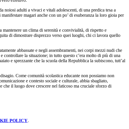
vvero effettivo.
 noiosi adulti a vivaci e vitali adolescenti, di una predica tesa a
, di manifestare magari anche con un po’ di esuberanza la loro gioia per
 mantenere un clima di serenità e convivialità, di rispetto e
guita di dimostrare disprezzo verso quei luoghi, chi ci lavora quello
tentatamente abbassate e negli assembramenti, nei corpi mezzi nudi che
e controllare la situazione; in tutto questo c’era molto di più di una
uaiato e sprezzante che la scuola della Repubblica la subiscono, tutt’al
 disagio.
Come comunità scolastica educante non possiamo non
omunicazione e contesto sociale e culturale, abbia sbagliato,
 che il luogo dove crescere nel faticoso ma cruciale sforzo di
KIE POLICY
.