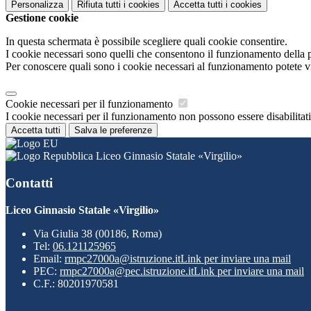
Personalizza
Rifiuta tutti
i cookies
Accetta tutti
i cookies
Gestione cookie
In questa schermata è possibile scegliere quali cookie consentire.
I cookie necessari sono quelli che consentono il funzionamento della pi
Per conoscere quali sono i cookie necessari al funzionamento potete v
Cookie necessari per il funzionamento
I cookie necessari per il funzionamento non possono essere disabilitati.
Accetta tutti
Salva le preferenze
Liceo Ginnasio Statale «Virgilio»
Contatti
Liceo Ginnasio Statale «Virgilio»
Via Giulia 38 (00186, Roma)
Tel:
06.121125965
Email:
rmpc27000a@istruzione.it
Link per inviare una mail
PEC:
rmpc27000a@pec.istruzione.it
Link per inviare una mail
C.F.: 80201970581