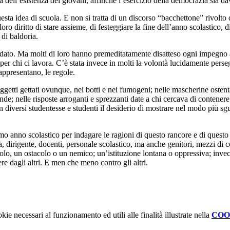
a dell’esistenza dei giovani, affinché l’esercizio della democrazia sia da
sta idea di scuola. E non si tratta di un discorso “bacchettone” rivolto da
 loro diritto di stare assieme, di festeggiare la fine dell’anno scolastico
 di baldoria.
cordato. Ma molti di loro hanno premeditatamente disatteso ogni impegno a
 per chi ci lavora. C’è stata invece in molti la volontà lucidamente perse
appresentano, le regole.
gli oggetti gettati ovunque, nei botti e nei fumogeni; nelle mascherine os
nde; nelle risposte arroganti e sprezzanti date a chi cercava di contenere 
in diversi studentesse e studenti il desiderio di mostrare nel modo più sg
mo anno scolastico per indagare le ragioni di questo rancore e di questo
 dirigente, docenti, personale scolastico, ma anche genitori, mezzi di c
lo, un ostacolo o un nemico; un’istituzione lontana o oppressiva; invece
ere dagli altri. E men che meno contro gli altri.
kie necessari al funzionamento ed utili alle finalità illustrate nella
COO