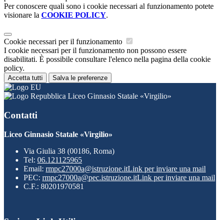
Per conoscere quali sono i cookie necessari al funzionamento potete
visionare la
COOKIE POLICY
.
Cookie necessari per il funzionamento
I cookie necessari per il funzionamento non possono essere
disabilitati. È possibile consultare l'elenco nella pagina della cookie
policy.
Accetta tutti
Salva le preferenze
Liceo Ginnasio Statale «Virgilio»
Contatti
Liceo Ginnasio Statale «Virgilio»
Via Giulia 38 (00186, Roma)
Tel:
06.121125965
Email:
rmpc27000a@istruzione.it
Link per inviare una mail
PEC:
rmpc27000a@pec.istruzione.it
Link per inviare una mail
C.F.: 80201970581