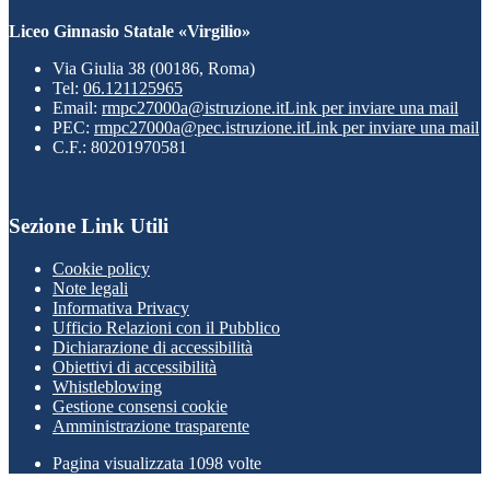
Liceo Ginnasio Statale «Virgilio»
Via Giulia 38 (00186, Roma)
Tel:
06.121125965
Email:
rmpc27000a@istruzione.it
Link per inviare una mail
PEC:
rmpc27000a@pec.istruzione.it
Link per inviare una mail
C.F.: 80201970581
Sezione Link Utili
Cookie policy
Note legali
Informativa Privacy
Ufficio Relazioni con il Pubblico
Dichiarazione di accessibilità
Obiettivi di accessibilità
Whistleblowing
Gestione consensi cookie
Amministrazione trasparente
Pagina visualizzata
1098
volte