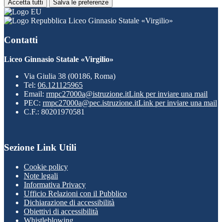
Accetta tutti
Salva le preferenze
Liceo Ginnasio Statale «Virgilio»
Contatti
Liceo Ginnasio Statale «Virgilio»
Via Giulia 38 (00186, Roma)
Tel:
06.121125965
Email:
rmpc27000a@istruzione.it
Link per inviare una mail
PEC:
rmpc27000a@pec.istruzione.it
Link per inviare una mail
C.F.: 80201970581
Sezione Link Utili
Cookie policy
Note legali
Informativa Privacy
Ufficio Relazioni con il Pubblico
Dichiarazione di accessibilità
Obiettivi di accessibilità
Whistleblowing