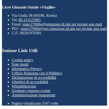
Liceo Ginnasio Statale «Virgilio»
Via Giulia 38 (00186, Roma)
Tel:
06.121125965
Email:
rmpc27000a@istruzione.it
Link per inviare una mail
PEC:
rmpc27000a@pec.istruzione.it
Link per inviare una mail
C.F.: 80201970581
Sezione Link Utili
Cookie policy
Note legali
Informativa Privacy
Ufficio Relazioni con il Pubblico
Dichiarazione di accessibilità
Obiettivi di accessibilità
Whistleblowing
Gestione consensi cookie
Amministrazione trasparente
Pagina visualizzata
3347
volte