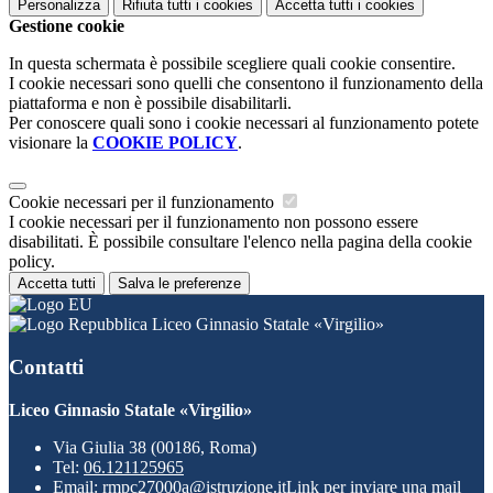
Personalizza
Rifiuta tutti
i cookies
Accetta tutti
i cookies
Gestione cookie
In questa schermata è possibile scegliere quali cookie consentire.
I cookie necessari sono quelli che consentono il funzionamento della
piattaforma e non è possibile disabilitarli.
Per conoscere quali sono i cookie necessari al funzionamento potete
visionare la
COOKIE POLICY
.
Cookie necessari per il funzionamento
I cookie necessari per il funzionamento non possono essere
disabilitati. È possibile consultare l'elenco nella pagina della cookie
policy.
Accetta tutti
Salva le preferenze
Liceo Ginnasio Statale «Virgilio»
Contatti
Liceo Ginnasio Statale «Virgilio»
Via Giulia 38 (00186, Roma)
Tel:
06.121125965
Email:
rmpc27000a@istruzione.it
Link per inviare una mail