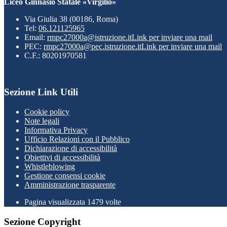
Liceo Ginnasio Statale «Virgilio»
Via Giulia 38 (00186, Roma)
Tel:
06.121125965
Email:
rmpc27000a@istruzione.it
Link per inviare una mail
PEC:
rmpc27000a@pec.istruzione.it
Link per inviare una mail
C.F.: 80201970581
Sezione Link Utili
Cookie policy
Note legali
Informativa Privacy
Ufficio Relazioni con il Pubblico
Dichiarazione di accessibilità
Obiettivi di accessibilità
Whistleblowing
Gestione consensi cookie
Amministrazione trasparente
Pagina visualizzata
1479
volte
Sezione Copyright