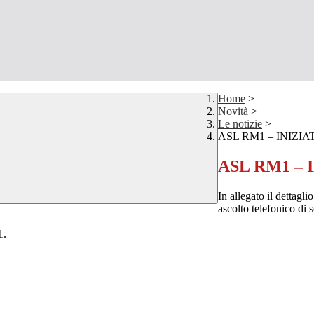
Home
>
Novità
>
Le notizie
>
ASL RM1 – INIZI
ASL RM1 –
In allegato il dettagli
ascolto telefonico di 
1.