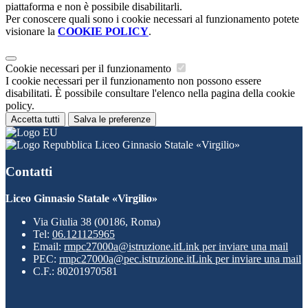
piattaforma e non è possibile disabilitarli.
Per conoscere quali sono i cookie necessari al funzionamento potete
visionare la
COOKIE POLICY
.
Cookie necessari per il funzionamento
I cookie necessari per il funzionamento non possono essere
disabilitati. È possibile consultare l'elenco nella pagina della cookie
policy.
Accetta tutti
Salva le preferenze
Liceo Ginnasio Statale «Virgilio»
Contatti
Liceo Ginnasio Statale «Virgilio»
Via Giulia 38 (00186, Roma)
Tel:
06.121125965
Email:
rmpc27000a@istruzione.it
Link per inviare una mail
PEC:
rmpc27000a@pec.istruzione.it
Link per inviare una mail
C.F.: 80201970581