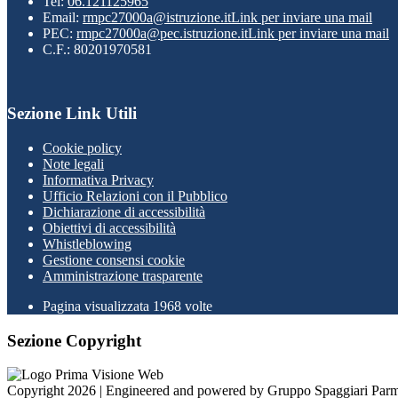
Tel:
06.121125965
Email:
rmpc27000a@istruzione.it
Link per inviare una mail
PEC:
rmpc27000a@pec.istruzione.it
Link per inviare una mail
C.F.: 80201970581
Sezione Link Utili
Cookie policy
Note legali
Informativa Privacy
Ufficio Relazioni con il Pubblico
Dichiarazione di accessibilità
Obiettivi di accessibilità
Whistleblowing
Gestione consensi cookie
Amministrazione trasparente
Pagina visualizzata
1968
volte
Sezione Copyright
Copyright 2026 | Engineered and powered by Gruppo Spaggiari Parm