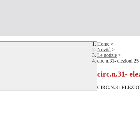
Home
>
Novità
>
Le notizie
>
circ.n.31- elezioni 2
circ.n.31- el
CIRC.N.31 ELEZI