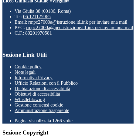
Liceo Ginnasio Statale «Virgilio»
Via Giulia 38 (00186, Roma)
Tel:
06.121125965
Email:
rmpc27000a@istruzione.it
Link per inviare una mail
PEC:
rmpc27000a@pec.istruzione.it
Link per inviare una mail
C.F.: 80201970581
Sezione Link Utili
Cookie policy
Note legali
Informativa Privacy
Ufficio Relazioni con il Pubblico
Dichiarazione di accessibilità
Obiettivi di accessibilità
Whistleblowing
Gestione consensi cookie
Amministrazione trasparente
Pagina visualizzata
1266
volte
Sezione Copyright