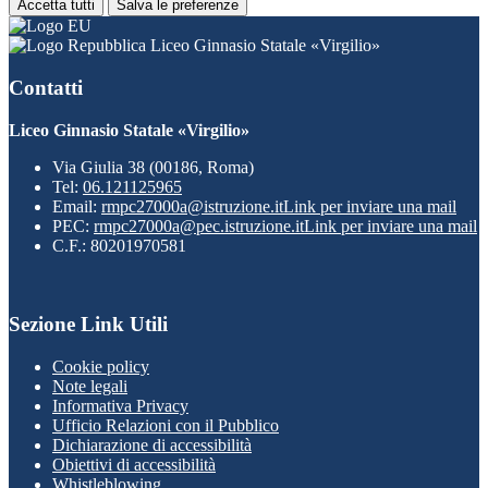
Accetta tutti
Salva le preferenze
Liceo Ginnasio Statale «Virgilio»
Contatti
Liceo Ginnasio Statale «Virgilio»
Via Giulia 38 (00186, Roma)
Tel:
06.121125965
Email:
rmpc27000a@istruzione.it
Link per inviare una mail
PEC:
rmpc27000a@pec.istruzione.it
Link per inviare una mail
C.F.: 80201970581
Sezione Link Utili
Cookie policy
Note legali
Informativa Privacy
Ufficio Relazioni con il Pubblico
Dichiarazione di accessibilità
Obiettivi di accessibilità
Whistleblowing