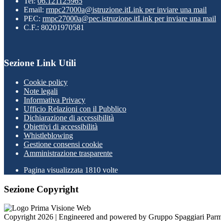
Tel:
06.121125965
Email:
rmpc27000a@istruzione.it
Link per inviare una mail
PEC:
rmpc27000a@pec.istruzione.it
Link per inviare una mail
C.F.: 80201970581
Sezione Link Utili
Cookie policy
Note legali
Informativa Privacy
Ufficio Relazioni con il Pubblico
Dichiarazione di accessibilità
Obiettivi di accessibilità
Whistleblowing
Gestione consensi cookie
Amministrazione trasparente
Pagina visualizzata
1810
volte
Sezione Copyright
Copyright 2026 | Engineered and powered by Gruppo Spaggiari Parm