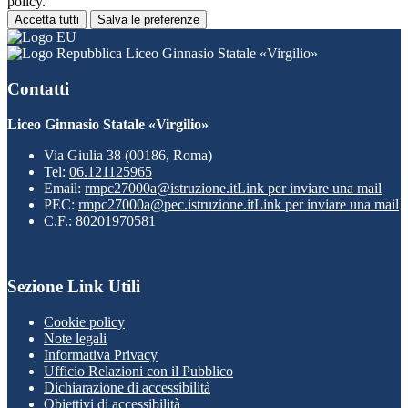
policy.
Accetta tutti
Salva le preferenze
Liceo Ginnasio Statale «Virgilio»
Contatti
Liceo Ginnasio Statale «Virgilio»
Via Giulia 38 (00186, Roma)
Tel:
06.121125965
Email:
rmpc27000a@istruzione.it
Link per inviare una mail
PEC:
rmpc27000a@pec.istruzione.it
Link per inviare una mail
C.F.: 80201970581
Sezione Link Utili
Cookie policy
Note legali
Informativa Privacy
Ufficio Relazioni con il Pubblico
Dichiarazione di accessibilità
Obiettivi di accessibilità