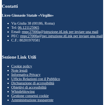
Contatti
Liceo Ginnasio Statale «Virgilio»
Via Giulia 38 (00186, Roma)
Tel:
06.121125965
Email:
rmpc27000a@istruzione.it
Link per inviare una mail
PEC:
rmpc27000a@pec.istruzione.it
Link per inviare una mail
C.F.: 80201970581
Sezione Link Utili
Cookie policy
Note legali
Informativa Privacy
Ufficio Relazioni con il Pubblico
Dichiarazione di accessibilità
Obiettivi di accessibilità
Whistleblowing
Gestione consensi cookie
Amministrazione trasparente