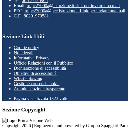
Tel:
06.121125965
Email:
rmpc27000a@istruzione.it
Link per inviare una mail
PEC:
rmpc27000a@pec.istruzione.it
Link per inviare una mail
C.F.: 80201970581
Sezione Link Utili
Cookie policy
Note legali
Informativa Privacy
Ufficio Relazioni con il Pubblico
Dichiarazione di accessibilità
Obiettivi di accessibilità
Whistleblowing
Gestione consensi cookie
Amministrazione trasparente
Pagina visualizzata
1323
volte
Sezione Copyright
Copyright 2026 | Engineered and powered by Gruppo Spaggiari Parm