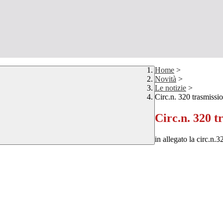
Home
>
Novità
>
Le notizie
>
Circ.n. 320 trasmissio
Circ.n. 320 t
in allegato la circ.n.3