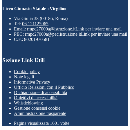
Liceo Ginnasio Statale «Virgilio»
Via Giulia 38 (00186, Roma)
Tel:
06.121125965
Email:
rmpc27000a@istruzione.it
Link per inviare una mail
PEC:
rmpc27000a@pec.istruzione.it
Link per inviare una mail
C.F.: 80201970581
Sezione Link Utili
Cookie policy
Note legali
Informativa Privacy
Ufficio Relazioni con il Pubblico
Dichiarazione di accessibilità
Obiettivi di accessibilità
Whistleblowing
Gestione consensi cookie
Amministrazione trasparente
Pagina visualizzata
1601
volte