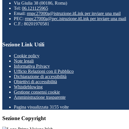
Via Giulia 38 (00186, Roma)
Tel:
06.121125965
Email:
rmpc27000a@istruzione.it
Link per inviare una mail
PEC:
rmpc27000a@pec.istruzione.it
Link per inviare una mail
C.F.: 80201970581
Sezione Link Utili
Cookie policy
Note legali
Informativa Privacy
Ufficio Relazioni con il Pubblico
Dichiarazione di accessibilità
Obiettivi di accessibilità
Whistleblowing
Gestione consensi cookie
Amministrazione trasparente
Pagina visualizzata
3155
volte
Sezione Copyright