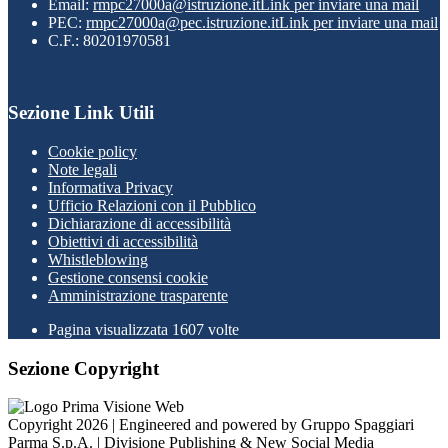
Email:
rmpc27000a@istruzione.it
Link per inviare una mail
PEC:
rmpc27000a@pec.istruzione.it
Link per inviare una mail
C.F.: 80201970581
Sezione Link Utili
Cookie policy
Note legali
Informativa Privacy
Ufficio Relazioni con il Pubblico
Dichiarazione di accessibilità
Obiettivi di accessibilità
Whistleblowing
Gestione consensi cookie
Amministrazione trasparente
Pagina visualizzata
1607
volte
Sezione Copyright
Copyright 2026 | Engineered and powered by Gruppo Spaggiari
Parma S.p.A. | Divisione Publishing & New Social Media