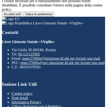
I cookie necessari per il funzionamento non possono essere
disabilitati. È possibile consultare l'elenco nella pagina della cookie
policy.
Accetta tutti
Salva le preferenze
Liceo Ginnasio Statale «Virgilio»
Contatti
Liceo Ginnasio Statale «Virgilio»
Via Giulia 38 (00186, Roma)
Tel:
06.121125965
Email:
rmpc27000a@istruzione.it
Link per inviare una mail
PEC:
rmpc27000a@pec.istruzione.it
Link per inviare una mail
C.F.: 80201970581
Sezione Link Utili
Cookie policy
Note legali
Informativa Privacy
Ufficio Relazioni con il Pubblico