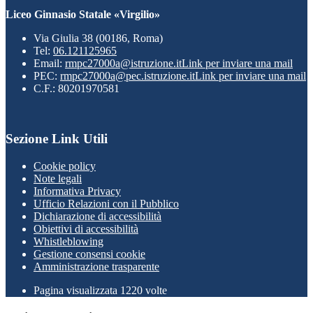
Liceo Ginnasio Statale «Virgilio»
Via Giulia 38 (00186, Roma)
Tel:
06.121125965
Email:
rmpc27000a@istruzione.it
Link per inviare una mail
PEC:
rmpc27000a@pec.istruzione.it
Link per inviare una mail
C.F.: 80201970581
Sezione Link Utili
Cookie policy
Note legali
Informativa Privacy
Ufficio Relazioni con il Pubblico
Dichiarazione di accessibilità
Obiettivi di accessibilità
Whistleblowing
Gestione consensi cookie
Amministrazione trasparente
Pagina visualizzata
1220
volte