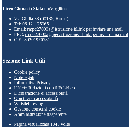
Liceo Ginnasio Statale «Virgilio»
Via Giulia 38 (00186, Roma)
Tel:
06.121125965
Email:
rmpc27000a@istruzione.it
Link per inviare una mail
PEC:
rmpc27000a@pec.istruzione.it
Link per inviare una mail
C.F.: 80201970581
Sezione Link Utili
Cookie policy
Note legali
Informativa Privacy
Ufficio Relazioni con il Pubblico
Dichiarazione di accessibilità
Obiettivi di accessibilità
Whistleblowing
Gestione consensi cookie
Amministrazione trasparente
Pagina visualizzata
1348
volte