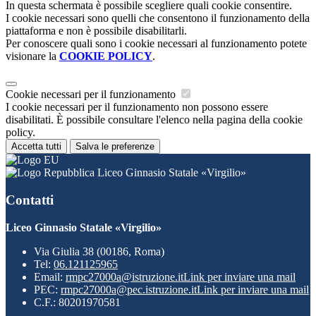
In questa schermata è possibile scegliere quali cookie consentire.
I cookie necessari sono quelli che consentono il funzionamento della
piattaforma e non è possibile disabilitarli.
Per conoscere quali sono i cookie necessari al funzionamento potete
visionare la
COOKIE POLICY
.
Cookie necessari per il funzionamento
I cookie necessari per il funzionamento non possono essere
disabilitati. È possibile consultare l'elenco nella pagina della cookie
policy.
Accetta tutti
Salva le preferenze
Liceo Ginnasio Statale «Virgilio»
Contatti
Liceo Ginnasio Statale «Virgilio»
Via Giulia 38 (00186, Roma)
Tel:
06.121125965
Email:
rmpc27000a@istruzione.it
Link per inviare una mail
PEC:
rmpc27000a@pec.istruzione.it
Link per inviare una mail
C.F.: 80201970581