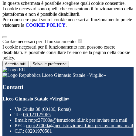
In questa schermata è possibile scegliere quali cookie consentire.
I cookie necessari sono quelli che consentono il funzionamento della
piattaforma e non è possibile disabilitarli.
Per conoscere quali sono i cookie necessari al funzionamento potete
visionare la
COOKIE POLICY
.
Cookie necessari per il funzionamento
I cookie necessari per il funzionamento non possono essere
disabilitati. È possibile consultare l'elenco nella pagina della cookie
policy.
Accetta tutti
Salva le preferenze
Liceo Ginnasio Statale «Virgilio»
Contatti
Liceo Ginnasio Statale «Virgilio»
Via Giulia 38 (00186, Roma)
Tel:
06.121125965
Email:
rmpc27000a@istruzione.it
Link per inviare una mail
PEC:
rmpc27000a@pec.istruzione.it
Link per inviare una mail
C.F.: 80201970581