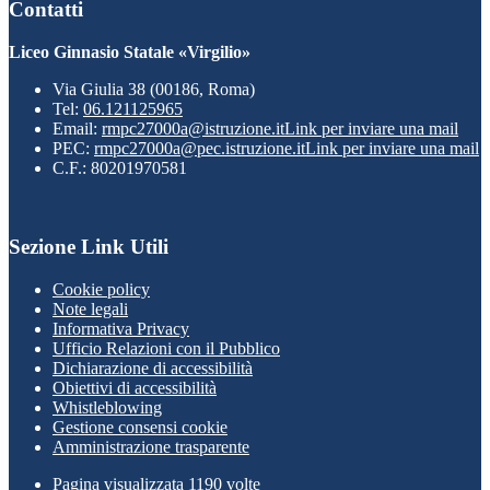
Contatti
Liceo Ginnasio Statale «Virgilio»
Via Giulia 38 (00186, Roma)
Tel:
06.121125965
Email:
rmpc27000a@istruzione.it
Link per inviare una mail
PEC:
rmpc27000a@pec.istruzione.it
Link per inviare una mail
C.F.: 80201970581
Sezione Link Utili
Cookie policy
Note legali
Informativa Privacy
Ufficio Relazioni con il Pubblico
Dichiarazione di accessibilità
Obiettivi di accessibilità
Whistleblowing
Gestione consensi cookie
Amministrazione trasparente
Pagina visualizzata
1190
volte