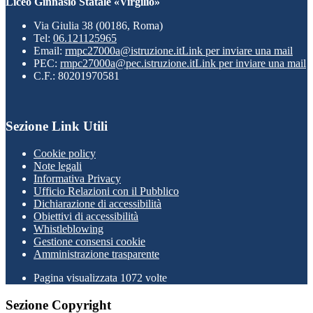
Liceo Ginnasio Statale «Virgilio»
Via Giulia 38 (00186, Roma)
Tel:
06.121125965
Email:
rmpc27000a@istruzione.it
Link per inviare una mail
PEC:
rmpc27000a@pec.istruzione.it
Link per inviare una mail
C.F.: 80201970581
Sezione Link Utili
Cookie policy
Note legali
Informativa Privacy
Ufficio Relazioni con il Pubblico
Dichiarazione di accessibilità
Obiettivi di accessibilità
Whistleblowing
Gestione consensi cookie
Amministrazione trasparente
Pagina visualizzata
1072
volte
Sezione Copyright