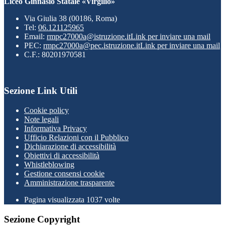
Liceo Ginnasio Statale «Virgilio»
Via Giulia 38 (00186, Roma)
Tel:
06.121125965
Email:
rmpc27000a@istruzione.it
Link per inviare una mail
PEC:
rmpc27000a@pec.istruzione.it
Link per inviare una mail
C.F.: 80201970581
Sezione Link Utili
Cookie policy
Note legali
Informativa Privacy
Ufficio Relazioni con il Pubblico
Dichiarazione di accessibilità
Obiettivi di accessibilità
Whistleblowing
Gestione consensi cookie
Amministrazione trasparente
Pagina visualizzata
1037
volte
Sezione Copyright