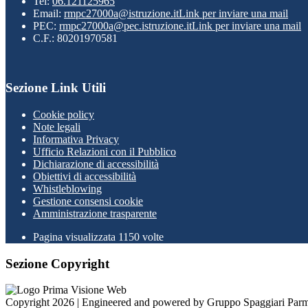
Tel:
06.121125965
Email:
rmpc27000a@istruzione.it
Link per inviare una mail
PEC:
rmpc27000a@pec.istruzione.it
Link per inviare una mail
C.F.: 80201970581
Sezione Link Utili
Cookie policy
Note legali
Informativa Privacy
Ufficio Relazioni con il Pubblico
Dichiarazione di accessibilità
Obiettivi di accessibilità
Whistleblowing
Gestione consensi cookie
Amministrazione trasparente
Pagina visualizzata
1150
volte
Sezione Copyright
Copyright 2026 | Engineered and powered by Gruppo Spaggiari Parm