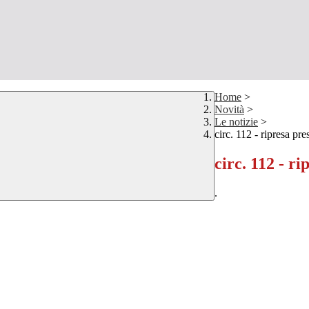
Home
>
Novità
>
Le notizie
>
circ. 112 - ripresa pre
circ. 112 - ri
.