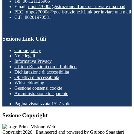
Tel:
06.121125965
Email:
rmpc27000a@istruzione.it
Link per inviare una mail
PEC:
rmpc27000a@pec.istruzione.it
Link per inviare una mail
C.F.: 80201970581
Sezione Link Utili
Cookie policy
Note legali
Informativa Privacy
Ufficio Relazioni con il Pubblico
Dichiarazione di accessibilità
Obiettivi di accessibilità
Whistleblowing
Gestione consensi cookie
Amministrazione trasparente
Pagina visualizzata
1527
volte
Sezione Copyright
Copyright 2026 | Engineered and powered by Gruppo Spaggiari