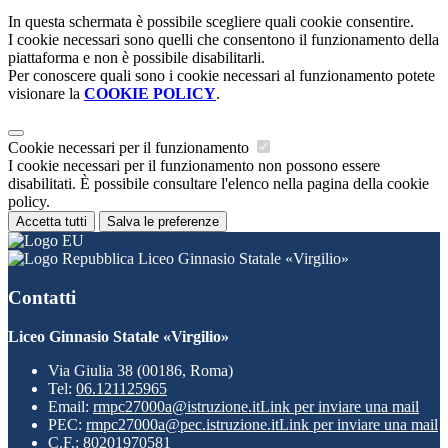
In questa schermata è possibile scegliere quali cookie consentire.
I cookie necessari sono quelli che consentono il funzionamento della
piattaforma e non è possibile disabilitarli.
Per conoscere quali sono i cookie necessari al funzionamento potete
visionare la
COOKIE POLICY
.
Cookie necessari per il funzionamento
I cookie necessari per il funzionamento non possono essere
disabilitati. È possibile consultare l'elenco nella pagina della cookie
policy.
Accetta tutti
Salva le preferenze
Liceo Ginnasio Statale «Virgilio»
Contatti
Liceo Ginnasio Statale «Virgilio»
Via Giulia 38 (00186, Roma)
Tel:
06.121125965
Email:
rmpc27000a@istruzione.it
Link per inviare una mail
PEC:
rmpc27000a@pec.istruzione.it
Link per inviare una mail
C.F.: 80201970581