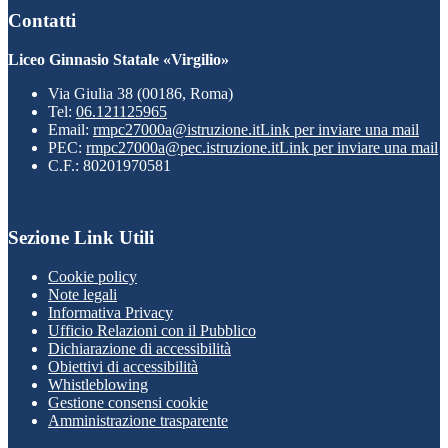
Contatti
Liceo Ginnasio Statale «Virgilio»
Via Giulia 38 (00186, Roma)
Tel:
06.121125965
Email:
rmpc27000a@istruzione.it
Link per inviare una mail
PEC:
rmpc27000a@pec.istruzione.it
Link per inviare una mail
C.F.: 80201970581
Sezione Link Utili
Cookie policy
Note legali
Informativa Privacy
Ufficio Relazioni con il Pubblico
Dichiarazione di accessibilità
Obiettivi di accessibilità
Whistleblowing
Gestione consensi cookie
Amministrazione trasparente