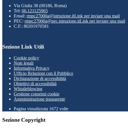
Via Giulia 38 (00186, Roma)
Tel:
06.121125965
Email:
rmpc27000a@istruzione.it
Link per inviare una mail
PEC:
rmpc27000a@pec.istruzione.it
Link per inviare una mail
C.F.: 80201970581
Sezione Link Utili
Cookie policy
Note legali
Informativa Privacy
Ufficio Relazioni con il Pubblico
Dichiarazione di accessibilità
Obiettivi di accessibilità
Whistleblowing
Gestione consensi cookie
Amministrazione trasparente
Pagina visualizzata
1672
volte
Sezione Copyright