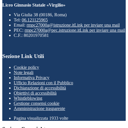
Liceo Ginnasio Statale «Virgilio»
Via Giulia 38 (00186, Roma)
Tel:
06.121125965
Email:
rmpc27000a@istruzione.it
Link per inviare una mail
PEC:
rmpc27000a@pec.istruzione.it
Link per inviare una mail
C.F.: 80201970581
Sezione Link Utili
Cookie policy
Note legali
Informativa Privacy
Ufficio Relazioni con il Pubblico
Dichiarazione di accessibilità
Obiettivi di accessibilità
Whistleblowing
Gestione consensi cookie
Amministrazione trasparente
Pagina visualizzata
1933
volte