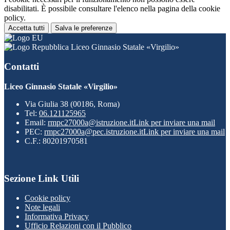
disabilitati. È possibile consultare l'elenco nella pagina della cookie
policy.
Accetta tutti
Salva le preferenze
Liceo Ginnasio Statale «Virgilio»
Contatti
Liceo Ginnasio Statale «Virgilio»
Via Giulia 38 (00186, Roma)
Tel:
06.121125965
Email:
rmpc27000a@istruzione.it
Link per inviare una mail
PEC:
rmpc27000a@pec.istruzione.it
Link per inviare una mail
C.F.: 80201970581
Sezione Link Utili
Cookie policy
Note legali
Informativa Privacy
Ufficio Relazioni con il Pubblico