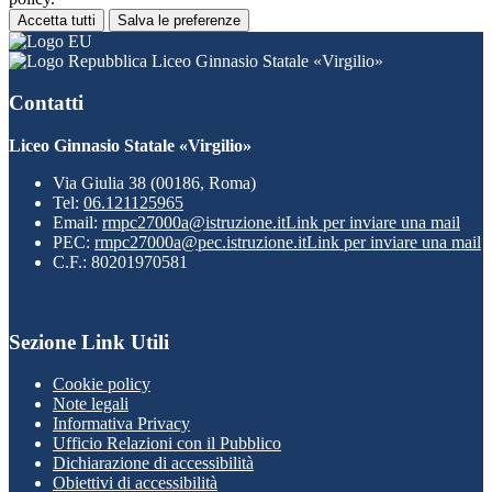
Accetta tutti
Salva le preferenze
Liceo Ginnasio Statale «Virgilio»
Contatti
Liceo Ginnasio Statale «Virgilio»
Via Giulia 38 (00186, Roma)
Tel:
06.121125965
Email:
rmpc27000a@istruzione.it
Link per inviare una mail
PEC:
rmpc27000a@pec.istruzione.it
Link per inviare una mail
C.F.: 80201970581
Sezione Link Utili
Cookie policy
Note legali
Informativa Privacy
Ufficio Relazioni con il Pubblico
Dichiarazione di accessibilità
Obiettivi di accessibilità