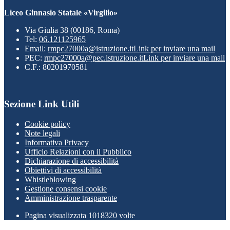
Liceo Ginnasio Statale «Virgilio»
Via Giulia 38 (00186, Roma)
Tel:
06.121125965
Email:
rmpc27000a@istruzione.it
Link per inviare una mail
PEC:
rmpc27000a@pec.istruzione.it
Link per inviare una mail
C.F.: 80201970581
Sezione Link Utili
Cookie policy
Note legali
Informativa Privacy
Ufficio Relazioni con il Pubblico
Dichiarazione di accessibilità
Obiettivi di accessibilità
Whistleblowing
Gestione consensi cookie
Amministrazione trasparente
Pagina visualizzata
1018320
volte